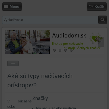
Menu
Košík
Aké sú typy načúvacích
prístrojov?
Značky
V súčasnej
dobe
typ načúvacieho prístroja