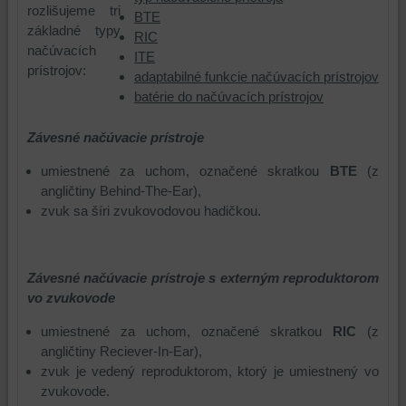
rozlišujeme tri
BTE
základné typy
RIC
načúvacích
ITE
prístrojov:
adaptabilné funkcie načúvacích prístrojov
batérie do načúvacích prístrojov
Závesné načúvacie prístroje
umiestnené za uchom, označené skratkou
BTE
(z
angličtiny Behind-The-Ear),
zvuk sa šíri zvukovodovou hadičkou.
Závesné načúvacie prístroje s externým reproduktorom
vo zvukovode
umiestnené za uchom, označené skratkou
RIC
(z
angličtiny Reciever-In-Ear),
zvuk je vedený reproduktorom, ktorý je umiestnený vo
zvukovode.