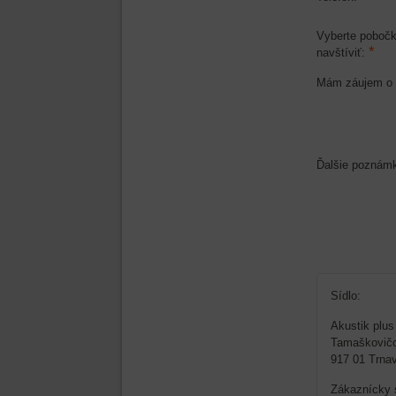
Vyberte pobočk
*
navštíviť:
Mám záujem o 
Ďalšie poznám
Sídlo:
Akustik plus 
Tamaškovičo
917 01 Trna
Zákaznícky 