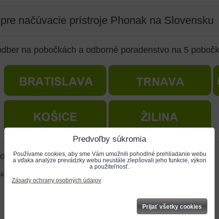
 pre načúvacie prístroje Phonak na Slovensku
dber na pobočkách a odborné poradenstvo na 5 pobočk
Predvoľby súkromia
Používame cookies, aby sme Vám umožnili pohodlné prehliadanie webu
formulár
a vďaka analýze prevádzky webu neustále zlepšovali jeho funkcie, výkon
a použiteľnosť.
*
sko:
Zásady ochrany osobných údajov
Prijať všetky cookies