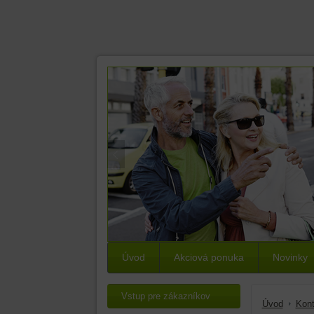
Úvod
Akciová ponuka
Novinky
Vstup pre zákazníkov
Úvod
Kont