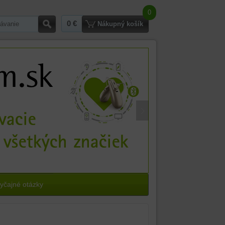
0
0 €
Hľadať
Nákupný košík
yčajné otázky