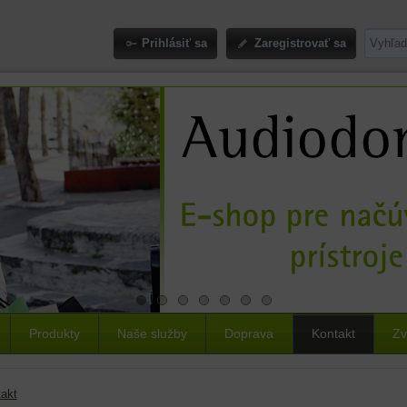
Prihlásiť sa
Zaregistrovať sa
Produkty
Naše služby
Doprava
Kontakt
Zv
akt