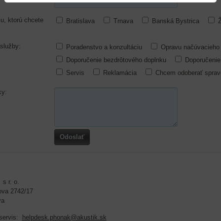
u, ktorú chcete
Bratislava
Trnava
Banská Bystrica
Ž
služby:
Poradenstvo a konzultáciu
Opravu načúvacieho p
Doporučenie bezdrôtového doplnku
Doporučenie
Servis
Reklamácia
Chcem odoberať sprav
ky:
Odoslať
s r. o.
va 2742/17
va
servis:
helpdesk.phonak@akustik.sk