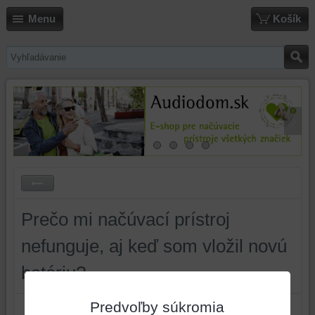
Menu
Košík
Prečo mi načúvací prístroj
nefunguje, aj keď som vložil novú
batériu?
Predvoľby súkromia
Značky