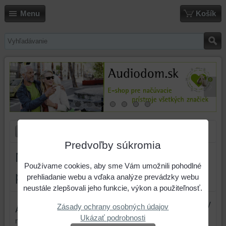
Menu
Košík
Predvoľby súkromia
Môže sa batéria v načúvacom
Používame cookies, aby sme Vám umožnili pohodlné
prístroji roztiahnuť a poškodiť ho?
prehliadanie webu a vďaka analýze prevádzky webu
neustále zlepšovali jeho funkcie, výkon a použiteľnosť.
Značky
Zásady ochrany osobných údajov
Áno môže.
Pokiaľ načúvací prístroj
Ukázať podrobnosti
nepoužívame a necháme v ňom dlho už vybitú
batéria