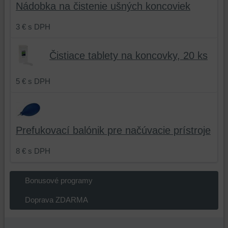
prehliadania
ukladať
strany
Vás
Nádobka na čistenie ušných koncoviek
a
niektoré
na
na
zabezpečenia.
Vaše
sledovanie
základe
3 €
s DPH
preferencie
alebo
produktov
bez
zaznamenávanie
alebo
Čistiace tablety na koncovky, 20 ks
užívateľského
Vášho
stránok,
účtu
prehliadania
ktoré
alebo
našich
ste
5 €
s DPH
bez
webových
navštívili
prihlásenia,
stránok,
na
používať
na
tomto
skripty
analýzu
webe
Prefukovací balónik pre načúvacie prístroje
a/alebo
nástrojov
alebo
zdroje
alebo
na
8 €
s DPH
tretích
komponentov,
iných
strán,
s
webových
Bonusové programy
widgety
ktorými
stránkach.
atď.
ste
Doprava ZDARMA
interagovali
alebo
ich