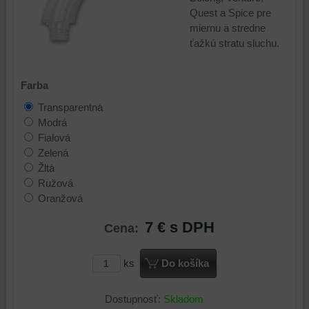
Quest a Spice pre
miernu a stredne
ťažkú stratu sluchu.
Farba
Transparentná
Modrá
Fialová
Zelená
Žltá
Ružová
Oranžová
7 €
s DPH
Cena:
ks
Do košíka
Dostupnosť:
Skladom