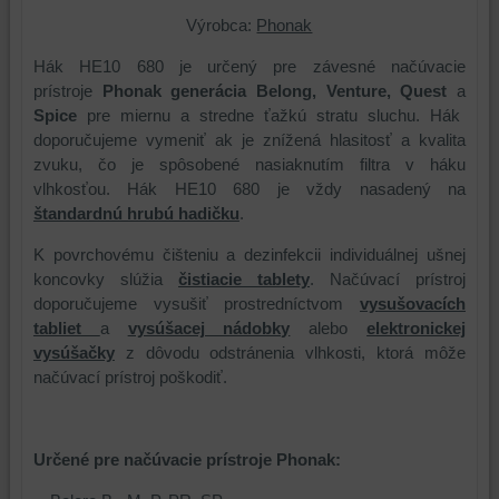
Výrobca:
Phonak
Hák HE10 680 je určený pre závesné načúvacie
prístroje
Phonak generácia Belong, Venture, Quest
a
Spice
pre miernu a stredne ťažkú stratu sluchu. Hák
doporučujeme vymeniť ak je znížená hlasitosť a kvalita
zvuku, čo je spôsobené nasiaknutím filtra v háku
vlhkosťou. Hák HE10 680 je vždy nasadený na
štandardnú hrubú hadičku
.
K povrchovému čišteniu a dezinfekcii individuálnej ušnej
koncovky slúžia
čistiacie tablety
. Načúvací prístroj
doporučujeme vysušiť prostredníctvom
vysušovacích
tabliet
a
vysúšacej nádobky
alebo
elektronickej
vysúšačky
z dôvodu odstránenia vlhkosti, ktorá môže
načúvací prístroj poškodiť.
Určené pre načúvacie prístroje Phonak: