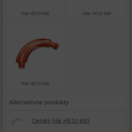
tretích
komponentov,
iných
strán,
s
webových
Hák HE10 680
Hák HE10 680
widgety
ktorými
stránkach.
atď.
ste
interagovali
alebo
ich
používali,
na
zaznamenávanie
udalostí
konverzií
a
Hák HE10 680
podobne.
Alternatívne produkty
Detský hák HE10 680