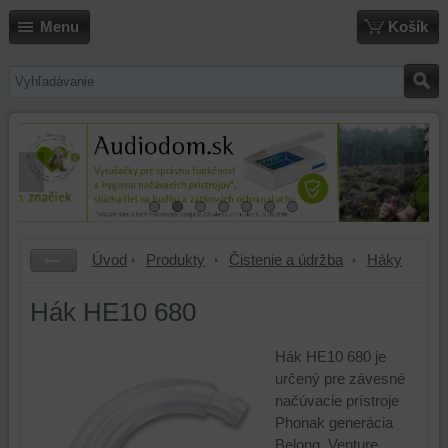
Menu
Košík
Úvod
Produkty
Čistenie a údržba
Háky
Hák HE10 680
Hák HE10 680 je
určený pre závesné
načúvacie prístroje
Phonak generácia
Belong, Venture,