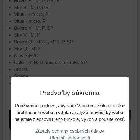
Bolero B - M, P, PR, SP
Sky B - M, P, PR
Vitus+ - micro, P
Vitus - micro, P
Bolero V - M, P, SP
Sky V - M, P
Bolero Q - M312, M13, P, SP
Sky Q - M13
Nios S H2O
Dalia - M H2O, microP, microM, SP
Ambra
Solana
Cassia
Predvoľby súkromia
Používame cookies, aby sme Vám umožnili pohodlné
prehliadanie webu a vďaka analýze prevádzky webu
neustále zlepšovali jeho funkcie, výkon a použiteľnosť.
Zásady ochrany osobných údajov
Ukázať podrobnosti