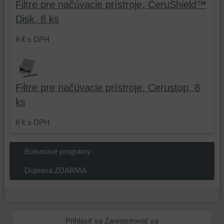
Filtre pre načúvacie prístroje, CeruShield™
na
zaznamenávanie
Disk, 8 ks
udalostí
8 €
s DPH
konverzií
a
podobne.
Filtre pre načúvacie prístroje, Cerustop, 8
ks
8 €
s DPH
Bonusové programy
Doprava ZDARMA
Prihlásiť sa
Zaregistrovať sa