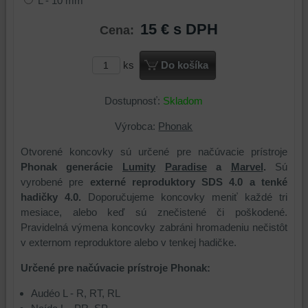
L - 10 mm
15 €
s DPH
Cena:
ks
Do košíka
Dostupnosť:
Skladom
Výrobca:
Phonak
Otvorené koncovky sú určené pre načúvacie prístroje
Phonak generácie
Lumity
Paradise
a
Marvel
.
Sú
vyrobené pre
externé reproduktory SDS 4.0
a tenké
hadičky 4.0.
Doporučujeme koncovky meniť každé tri
mesiace, alebo keď sú znečistené či poškodené.
Pravidelná výmena koncovky zabráni hromadeniu nečistôt
v externom reproduktore alebo v tenkej hadičke.
Určené pre načúvacie prístroje Phonak:
Audéo L - R, RT, RL