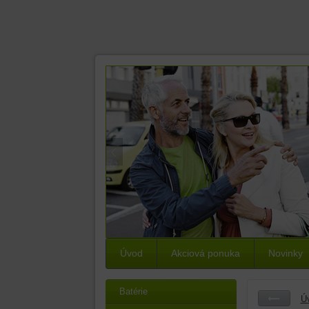
Úvod
Akciová ponuka
Novinky
Batérie
Ú