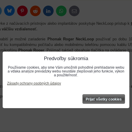
Bluesky
itter
Pinterest
Reddit
LinkedIn
WhatsApp
E-
mail
ke z načúvacích prístrojov alebo implantátov poskytuje NeckLoop prístup k
a väčšiu vzdialenosť.
abití je možné zariadenie
Phonak Roger NeckLoop
používať po dobu 10
jiť ku kompatibilnému počítaču alebo mobilnému telefónu pomocou kablu U
 mikrofónu
Phonak Roger
. Prijímač taktiež obsahuje tlačítka na ovládanie hl
Predvoľby súkromia
Používame cookies, aby sme Vám umožnili pohodlné prehliadanie webu
a vďaka analýze prevádzky webu neustále zlepšovali jeho funkcie, výkon
a použiteľnosť.
Zásady ochrany osobných údajov
ariadenie sa dá získať príspevok až 90% z predajnej ceny od
Úradu práce a
príručku môžete stiahnuť
TU
.
Prijať všetky cookies