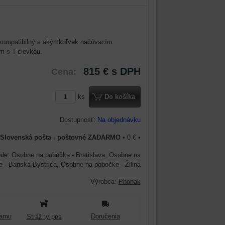
 kompatibilný s akýmkoľvek načúvacím
m s T-cievkou.
815 €
s DPH
Cena:
ks
Do košíka
Dostupnosť:
Na objednávku
Slovenská pošta - poštovné ZADARMO
•
0 €
•
Osobne na pobočke - Bratislava, Osobne na
 - Banská Bystrica, Osobne na pobočke - Žilina
Výrobca:
Phonak
namu
Doručenia
Strážny pes