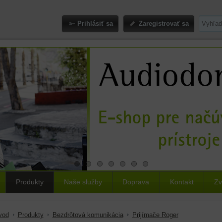
Prihlásiť sa
Zaregistrovať sa
Produkty
Naše služby
Doprava
Kontakt
Zv
vod
Produkty
Bezdrôtová komunikácia
Prijímače Roger