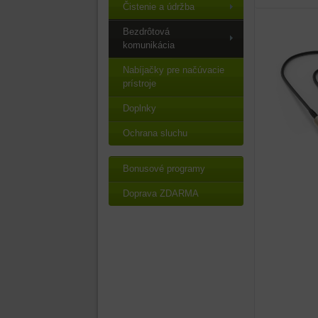
Čistenie a údržba
Bezdrôtová
komunikácia
Nabíjačky pre načúvacie
prístroje
Doplnky
Ochrana sluchu
Bonusové programy
Doprava ZDARMA