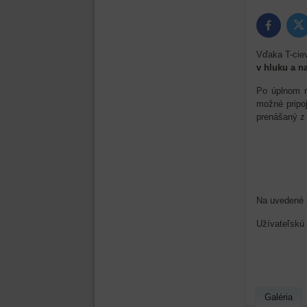
Tw
Facebook
Vďaka T-ciev
v hluku a n
Po úplnom n
možné pripo
prenášaný z
Na uvedené z
Užívateľskú 
Galéria