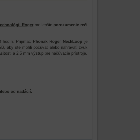
technológii Roger
pre lepšie
porozumenie reči
 hodín. Prijímač
Phonak Roger NeckLoop
je
SB, aby ste mohli počúvať alebo nahrávať zvuk
asitosti a 2,5 mm výstup pre načúvacie prístroje.
lebo od nadácií.