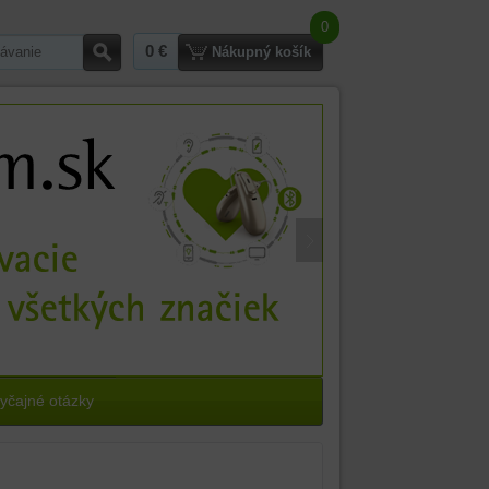
0
0 €
Hľadať
Nákupný košík
yčajné otázky