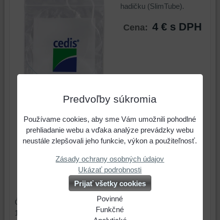
hadičku (SlimTube).
4 €
s DPH
Cena:
Predvoľby súkromia
Používame cookies, aby sme Vám umožnili pohodlné
prehliadanie webu a vďaka analýze prevádzky webu
ks
Do košíka
neustále zlepšovali jeho funkcie, výkon a použiteľnosť.
Zásady ochrany osobných údajov
Dostupnosť:
Skladom
Ukázať podrobnosti
Prijať všetky cookies
Výrobca:
Egger
Povinné
Čistiaca niť na tenkú hadičku (SlimTube). Balenie obsahuje
Naša
Funkčné
10 ks.