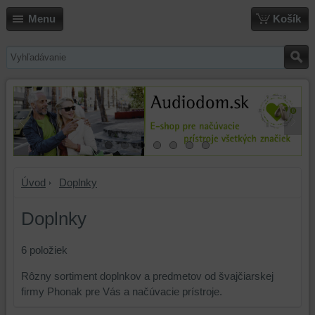
Menu
Košík
Úvod
Doplnky
Doplnky
6
položiek
Rôzny sortiment doplnkov a predmetov od švajčiarskej
firmy Phonak pre Vás a načúvacie prístroje.