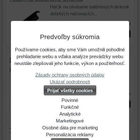
Háčik na otváranie batériových dvierok
detských načúvacích...
1 €
s DPH
ks
Do košíka
Predvoľby súkromia
Používame cookies, aby sme Vám umožnili pohodlné
prehliadanie webu a vďaka analýze prevádzky webu
Detský záchytný klip Leo na načúvacie
neustále zlepšovali jeho funkcie, výkon a použiteľnosť.
prístroje
Zásady ochrany osobných údajov
Záchytný klip s dvoma oddelenými
Ukázať podrobnosti
retiazkami, každý pre jeden...
Prijať všetky cookies
10 €
s DPH
Povinné
ks
Do košíka
Naša
Funkčné
webová
Môžeme
Analytické
stránka
ukladať
Použitie
Marketingové
ukladá
dáta
analytických
Môžeme
Osobné dáta pre marketing
Tester batérií pre načúvacie prístroje
údaje
na
nástrojov
používať
Súhlasíte
Personalizácia reklamy
Skontrolujte rýchlo a pohodlne stav