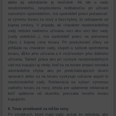
alebo jej odstránenie je neúčelné. Ak ide o vadu
vašej
poskytovať
našu
a/alebo
info
neodstrániteľnú, nespôsobenú nedbalosťou pri užívaní
relácie
doplnkové
stránku
služieb
samotným spotrebiteľom, má spotrebiteľ právo požadovať:
a
funkcie,
používajú.
našej
a) výmenu tovaru za nový a bezchybný, b) odstúpenie od
dosiahnutie
ktoré
Môžeme
alebo
kúpnej zmluvy. V prípade, ak charakter neodstrániteľnej
základnej
zlepšujú
použiť
našich
vady nebráni riadnemu užívaniu veci ako veci bez vady
funkčnosti
Váš
nástroje
partnerov,
(vady estetické...), má spotrebiteľ právo na primeranú
platformy,
zážitok
prvej
jej
zľavu z kúpnej ceny tovaru. Pri poskytovaní zľavy sa
zážitku
z
alebo
relevantnosti
prihliada na charakter vady, stupeň a spôsob opotrebenia
z
prehliadania,
tretej
pre
tovaru, dĺžke jeho užívania a k možnostiam jeho ďalšieho
prehliadania
ukladať
strany
Vás
užívania. Taktiež práva ako pri výskyte neodstrániteľných
a
niektoré
na
na
vád má kupujúci aj vtedy, keď sa na tovare prejaví rovnaká
zabezpečenia.
Vaše
sledovanie
základe
odstrániteľná chyba ako pri predchádzajúcich dvoch
preferencie
alebo
produktov
opravách alebo sa na tovaru vyskytujú súčasne aspoň tri
bez
zaznamenávanie
alebo
neodstrániteľné vady. Reklamácia sa vybaví výmenou
užívateľského
Vášho
stránok,
vadného tovaru za nový, lehota pre uplatnenie reklamácie
účtu
prehliadania
ktoré
beží opätovne od okamihu prevzatia nového tovaru
alebo
našich
ste
kupujúcim.
bez
webových
navštívili
prihlásenia,
stránok,
na
6. Tovar predávané za nižšie ceny
používať
na
tomto
Pri výrobkoch, ktoré majú vady, avšak im nebránia, aby