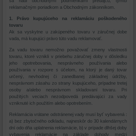
sa riadi obchodnými podmienkami predajcu, týmto
reklamačným poriadkom a Obchodným zákonníkom.
1. Právo kupujúceho na reklamáciu poškodeného
tovaru
Ak sa vyskytne u zakúpeného tovaru v záručnej dobe
vada, má kupujúci právo túto vadu reklamovať.
Za vadu tovaru nemožno považovať zmeny vlastnosti
tovaru, ktoré vznikli v priebehu záručnej doby v dôsledku
jeho opotrebovania, nesprávneho používania alebo
používania v rozpore s účelom, na ktorý je daný tovar
určený, nevhodnej či zanedbanej základnej údržby,
nesprávnom zásahu zo strany kupujúceho, prípadne tretej
osoby a/alebo nesprávnom skladovaní tovaru. Pri
použitých veciach nezodpovedá predávajúci za vady
vzniknuté ich použitím alebo opotrebením.
Reklamácia vrátane odstránenej vady musí byť vybavená :
a) bez zbytočného odkladu, najneskôr do 30 kalendárnych
dní odo dňa uplatnenia reklamácie, b) v prípade dlhšej doby
vybavenia reklamácie na základe dohody medzi