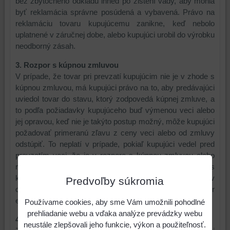
bez zbytočného odkladu ihneď po zistení vady, aby mohla
byť reklamácia správne posúdená a vybavená. Právo na
reklamáciu tovaru kupujúcemu zanikne, keď nebolo
uplatnené v záručnej dobe, alebo kupujúci urobil do výrobku
neodborný zásah.
3. Rozpor s kúpnou zmluvou
V prípade, že tovar pri prevzatí kupujúcim nie je v zhode s
kúpnou zmluvou, má kupujúci právo na to, aby predávajúci
uviedol tovar do stavu, ktorý zodpovedá kúpnej zmluve, a
to podľa požiadavky kupujúceho buď výmenou veci alebo
jej opravou, keď nie je takýto postup možný, môže kupujúci
požadovať primeranú zľavu z ceny veci alebo od zmluvy
odstúpiť. To neplatí v prípade, pokiaľ kupujúci vedel pred
prevzatím veci, že je v rozpore s kúpnou zmluvou alebo
rozpor s kúpnou zmluvou sám spôsobil. Pokiaľ sa rozpor s
kúpnou zmluvou prejaví behom prvých šiestich mesiacov
Predvoľby súkromia
odo dňa prevzatia veci, toto sa považuje za rozpor
existujúci už pri prevzatí veci.
Používame cookies, aby sme Vám umožnili pohodlné
prehliadanie webu a vďaka analýze prevádzky webu
4. Odstrániteľné vady
neustále zlepšovali jeho funkcie, výkon a použiteľnosť.