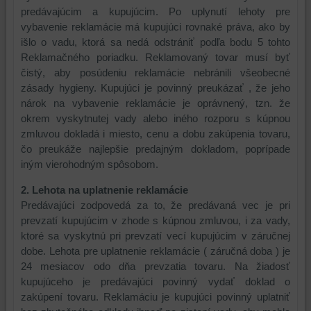
predávajúcim a kupujúcim. Po uplynutí lehoty pre
vybavenie reklamácie má kupujúci rovnaké práva, ako by
išlo o vadu, ktorá sa nedá odstrániť podľa bodu 5 tohto
Reklamačného poriadku. Reklamovaný tovar musí byť
čistý, aby posúdeniu reklamácie nebránili všeobecné
zásady hygieny. Kupujúci je povinný preukázať , že jeho
nárok na vybavenie reklamácie je oprávnený, tzn. že
okrem vyskytnutej vady alebo iného rozporu s kúpnou
zmluvou dokladá i miesto, cenu a dobu zakúpenia tovaru,
čo preukáže najlepšie predajným dokladom, poprípade
iným vierohodným spôsobom.
2. Lehota na uplatnenie reklamácie
Predávajúci zodpovedá za to, že predávaná vec je pri
prevzatí kupujúcim v zhode s kúpnou zmluvou, i za vady,
ktoré sa vyskytnú pri prevzatí vecí kupujúcim v záručnej
dobe. Lehota pre uplatnenie reklamácie ( záručná doba ) je
24 mesiacov odo dňa prevzatia tovaru. Na žiadosť
kupujúceho je predávajúci povinný vydať doklad o
zakúpení tovaru. Reklamáciu je kupujúci povinný uplatniť