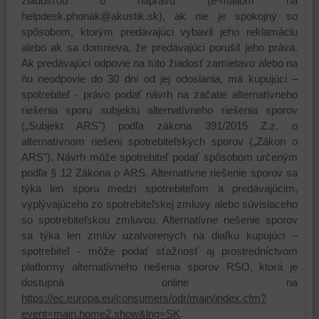
žiadosťou o nápravu (e-mailom na
helpdesk.phonak@akustik.sk), ak nie je spokojný so
spôsobom, ktorým predávajúci vybavil jeho reklamáciu
alebo ak sa domnieva, že predávajúci porušil jeho práva.
Ak predávajúci odpovie na túto žiadosť zamietavo alebo na
ňu neodpovie do 30 dní od jej odoslania, má kupujúci –
spotrebiteľ - právo podať návrh na začatie alternatívneho
riešenia sporu subjektu alternatívneho riešenia sporov
(„Subjekt ARS") podľa zákona 391/2015 Z.z. o
alternatívnom riešení spotrebiteľských sporov („Zákon o
ARS"). Návrh môže spotrebiteľ podať spôsobom určeným
podľa § 12 Zákona o ARS. Alternatívne riešenie sporov sa
týka len sporu medzi spotrebiteľom a predávajúcim,
vyplývajúceho zo spotrebiteľskej zmluvy alebo súvisiaceho
so spotrebiteľskou zmluvou. Alternatívne riešenie sporov
sa týka len zmlúv uzatvorených na diaľku kupujúci –
spotrebiteľ - môže podať sťažnosť aj prostredníctvom
platformy alternatívneho riešenia sporov RSO, ktorá je
dostupná online na
https://ec.europa.eu/consumers/odr/main/index.cfm?
event=main.home2.show&lng=SK
.