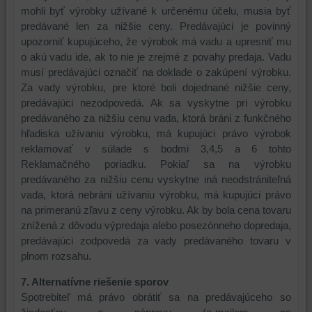
skripty
analýzu
webe
mohli byť výrobky užívané k určenému účelu, musia byť
a/alebo
nástrojov
alebo
predávané len za nižšie ceny. Predávajúci je povinný
zdroje
alebo
na
upozorniť kupujúceho, že výrobok má vadu a upresniť mu
tretích
komponentov,
iných
o akú vadu ide, ak to nie je zrejmé z povahy predaja. Vadu
strán,
s
webových
musí predávajúci označiť na doklade o zakúpení výrobku.
widgety
ktorými
stránkach.
Za vady výrobku, pre ktoré boli dojednané nižšie ceny,
atď.
ste
predávajúci nezodpovedá. Ak sa vyskytne pri výrobku
interagovali
predávaného za nižšiu cenu vada, ktorá bráni z funkčného
alebo
hľadiska užívaniu výrobku, má kupujúci právo výrobok
ich
reklamovať v súlade s bodmi 3,4,5 a 6 tohto
používali,
Reklamačného poriadku. Pokiaľ sa na výrobku
na
predávaného za nižšiu cenu vyskytne iná neodstrániteľná
zaznamenávanie
vada, ktorá nebráni užívaniu výrobku, má kupujúci právo
udalostí
na primeranú zľavu z ceny výrobku. Ak by bola cena tovaru
konverzií
znížená z dôvodu výpredaja alebo posezónneho dopredaja,
a
predávajúci zodpovedá za vady predávaného tovaru v
podobne.
plnom rozsahu.
7. Alternatívne riešenie sporov
Spotrebiteľ má právo obrátiť sa na predávajúceho so